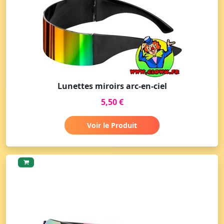
Lunettes miroirs arc-en-ciel
5,50 €
Voir le Produit