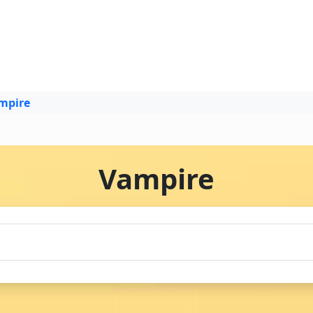
mpire
Vampire