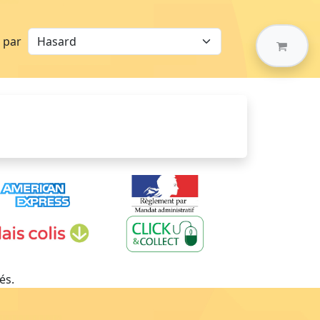
r par
és.