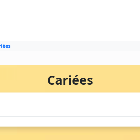
riées
Cariées