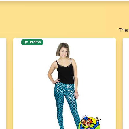
Trie
Promo