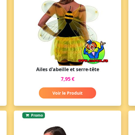
Ailes d'abeille et serre-tête
7,95 €
Voir le Produit
Promo