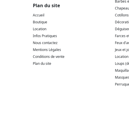
Barbes 
Plan du site
Chapeaux
Accueil
Cotillons
Boutique
Décorat
Location
Déguise
Infos Pratiques
Farces e
Nous contactez
Feux d'ar
Mentions Légales
Jeux et j
Conditions de vente
Location
Plan du site
Loups (
Maquill
Masque
Perruqu