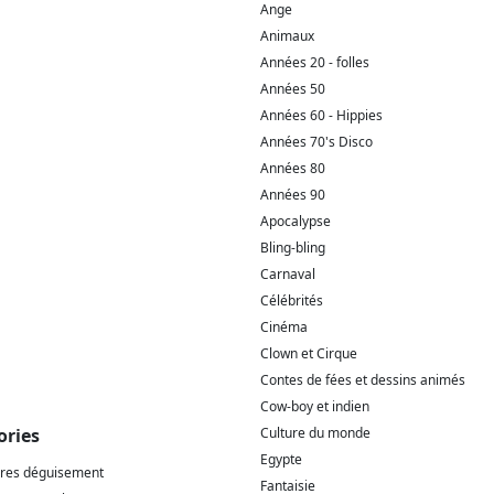
Ange
Animaux
Années 20 - folles
Années 50
Années 60 - Hippies
Années 70's Disco
Années 80
Années 90
Apocalypse
Bling-bling
Carnaval
Célébrités
Cinéma
Clown et Cirque
Contes de fées et dessins animés
Cow-boy et indien
ories
Culture du monde
Egypte
ires déguisement
Fantaisie