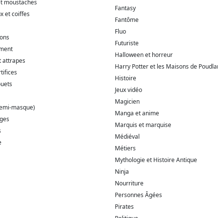
et moustaches
Fantasy
 et coiffes
Fantôme
Fluo
ions
Futuriste
ment
Halloween et horreur
t attrapes
Harry Potter et les Maisons de Poudla
tifices
Histoire
ouets
Jeux vidéo
Magicien
demi-masque)
Manga et anime
ages
Marquis et marquise
s
Médiéval
e
Métiers
Mythologie et Histoire Antique
Ninja
Nourriture
Personnes Âgées
Pirates